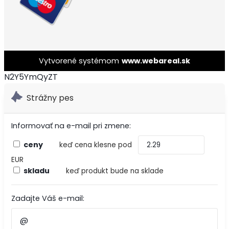
Vytvorené systémom
www.webareal.sk
N2Y5YmQyZT
Strážny pes
Informovať na e-mail pri zmene:
ceny
keď cena klesne pod
EUR
skladu
keď produkt bude na sklade
Zadajte Váš e-mail: