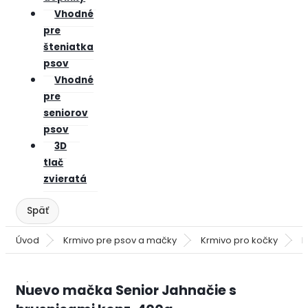
Vhodné
pre
šteniatka
psov
Vhodné
pre
seniorov
psov
3D
tlač
zvieratá
Úvod
Krmivo pre psov a mačky
Krmivo pro kočky
K
Nuevo mačka Senior Jahnačie s