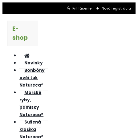
Prihlásenie
Nová registrácia
E-
shop
Novinky
Bonbóny
ovčí tuk
Natureca®
Morské
ryby,
pamlsky
Natureca®
Sušená
klasika
Natureca®