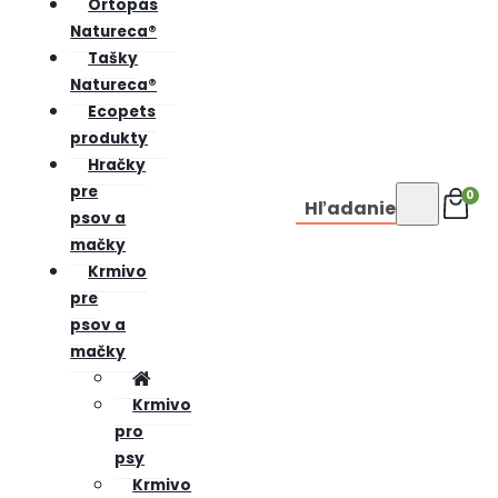
Ortopás
Natureca®
Tašky
Natureca®
Ecopets
produkty
Hračky
pre
0
Hľadanie
psov a
mačky
Krmivo
pre
psov a
mačky
Krmivo
pro
psy
Krmivo