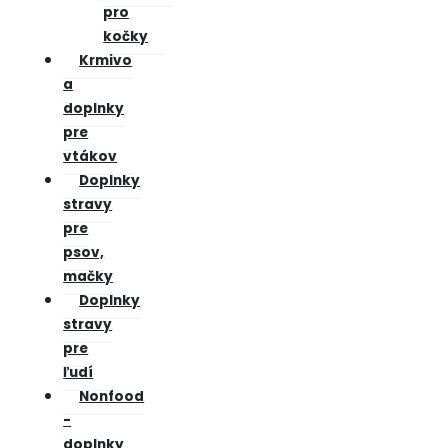
pro
kočky
Krmivo
a
doplnky
pre
vtákov
Doplnky
stravy
pre
psov,
mačky
Doplnky
stravy
pre
ľudí
Nonfood
-
doplnky